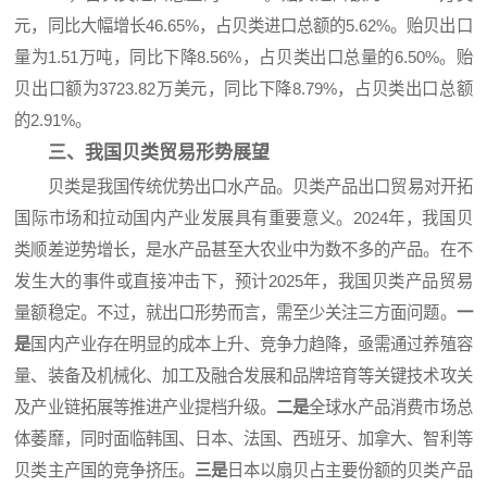
元，同比大幅增长46.65%，占贝类进口总额的5.62%。贻贝出口
量为1.51万吨，同比下降8.56%，占贝类出口总量的6.50%。贻
贝出口额为3723.82万美元，同比下降8.79%，占贝类出口总额
的2.91%。
三、我国贝类贸易形势展望
贝类是我国传统优势出口水产品。贝类产品出口贸易对开拓
国际市场和拉动国内产业发展具有重要意义。2024年，我国贝
类顺差逆势增长，是水产品甚至大农业中为数不多的产品。在不
发生大的事件或直接冲击下，预计2025年，我国贝类产品贸易
量额稳定。不过，就出口形势而言，需至少关注三方面问题。
一
是
国内产业存在明显的成本上升、竞争力趋降，亟需通过养殖容
量、装备及机械化、加工及融合发展和品牌培育等关键技术攻关
及产业链拓展等推进产业提档升级。
二是
全球水产品消费市场总
体萎靡，同时面临韩国、日本、法国、西班牙、加拿大、智利等
贝类主产国的竞争挤压。
三是
日本以扇贝占主要份额的贝类产品