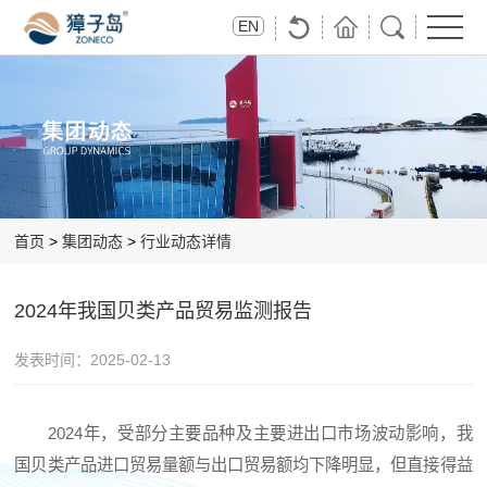
首
关
獐
集
投
党
联
EN
页
于
子
团
资
群
系
獐
岛
动
者
风
獐
子
出
态
关
采
子
岛
品
系
岛
首页
>
集团动态
>
行业动态详情
2024年我国贝类产品贸易监测报告
发表时间：
2025-02-13
2024年，受部分主要品种及主要进出口市场波动影响，我
国贝类产品进口贸易量额与出口贸易额均下降明显，但直接得益