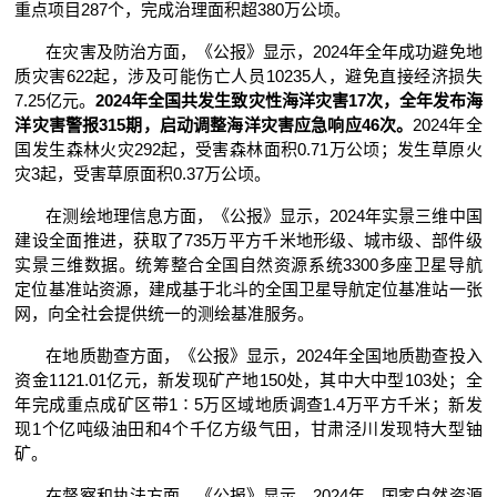
重点项目287个，完成治理面积超380万公顷。
在灾害及防治方面，《公报》显示，2024年全年成功避免地
质灾害622起，涉及可能伤亡人员10235人，避免直接经济损失
7.25亿元。
2024年全国共发生致灾性海洋灾害17次，全年发布海
洋灾害警报315期，启动调整海洋灾害应急响应46次。
2024年全
国发生森林火灾292起，受害森林面积0.71万公顷；发生草原火
灾3起，受害草原面积0.37万公顷。
在测绘地理信息方面，《公报》显示，2024年实景三维中国
建设全面推进，获取了735万平方千米地形级、城市级、部件级
实景三维数据。统筹整合全国自然资源系统3300多座卫星导航
定位基准站资源，建成基于北斗的全国卫星导航定位基准站一张
网，向全社会提供统一的测绘基准服务。
在地质勘查方面，《公报》显示，2024年全国地质勘查投入
资金1121.01亿元，新发现矿产地150处，其中大中型103处；全
年完成重点成矿区带1∶5万区域地质调查1.4万平方千米；新发
现1个亿吨级油田和4个千亿方级气田，甘肃泾川发现特大型铀
矿。
在督察和执法方面，《公报》显示，2024年，国家自然资源