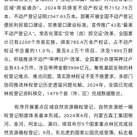
区域“跨省通办”。2024年共颁发不动产权证书7152.79万
本、不动产登记证明2547.63万本。部署开展全国不动产登记
便民利民窗口建设，完善窗口建设标准。宣传推广42名“最美
不动产登记人”。常态化落实“交地（房）即交证”改革，全国累
计已有2200个市县实施，颁发783.4万本产权证，占不动产
权证书总量的11.0％，惠及8.2万个项目、涉及1800万群
众。积极推进不动产“带押过户”改革，全国累计办理带押过户
业务43.4万件，涉及带押金额5906亿元。聚焦基层反映的林
权登记堵点、难点问题，落实原林权证不变不换要求，多部门
协同推进林权登记历史遗留问题化解。2024年，全国已完成
林权登记资料移交，1479个县（市、区）完成数据整合。
有序开展重点区域自然资源确权登记，自然资源统一确
权登记制度体系基本形成。2024年6月，内蒙古森工集团根
河、金河、阿龙山、满归、得耳布尔5个国家重点林区完成自
然资源确权登记；9月，东北虎豹国家公园完成登簿，标志着