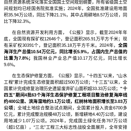
自然资源系统深化落实全国国土空间规划纲要，所有省级国土空
间规划均已经国务院批准实施；2024年，
全国批准建设用地面
积35.94万公顷，同比下降21.1%
，其中占用耕地8.57万公顷，同
比下降32.3%。
在自然资源开发利用方面，《公报》显示，截至2024年年
底，全国现有探矿权12646个，登记面积265.91万平方千米；现
有采矿权30391个，登记面积35.18万平方千米。2024年，
全国
海洋生产总值10.54万亿元，同比增长5.9%，占国内生产总值的
比重为7.8%；
我国林业产业总产值10.17万亿元，同比增长
9.6%。
在生态保护修复方面，《公报》显示，“十四五”以来，“山水
工程”累计完成生态修复面积超过500万公顷；“十三五”以来，全
国累计完成修复治理历史遗留废弃矿山面积超33.33万公顷；
“十
四五”期间4批63个海洋生态保护修复工程项目整治修复海岸线
约400公里、滨海湿地约3.1万公顷，红树林地面积增长至3.03万
公顷
；全域土地综合整治试点期间，全国累计投入资金6700多
亿元，累计完成整治规模48万公顷，新增耕地4.40万公顷，建设
用地减少1.07万公顷。2024年，完成国土绿化任务767万公顷
（超1亿亩），“三北”工程三大标志性战役全面展开，全年安排