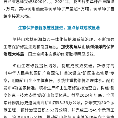
居产业总值突破3000亿元。2024年，我国各类草种产量超过
7万吨，其中饲用燕麦等饲草种子产量超5万吨，饲草种子自
给率接近70％。
生态保护修复系统性推进，重点领域成效显著
坚持山水林田湖草沙一体化保护和系统治理，不断加强
生态保护修复法规和制度建设，
加快构建从山顶到海洋的保护
治理大格局
，国土空间生态保护修复取得明显成效。
矿山生态修复提质增效，制度成效双突破。新修订的
《中华人民共和国矿产资源法》首次设立“矿区生态修复”专
章，明确矿山企业主体责任，系统性重构修复治理体系。配套
发布4项国家标准，填补生产矿山生态修复标准空白，构建“制
度约束＋技术支撑”的矿山修复体系。截至2024年年底，全国
累计修复历史遗留废弃矿山超33.33万公顷，新增支持20个示
范工程，预计治理面积2.62万公顷，并完成三批49个示范工
程，治理3.93万公顷。推动矿山修复从末端治理转向全生命