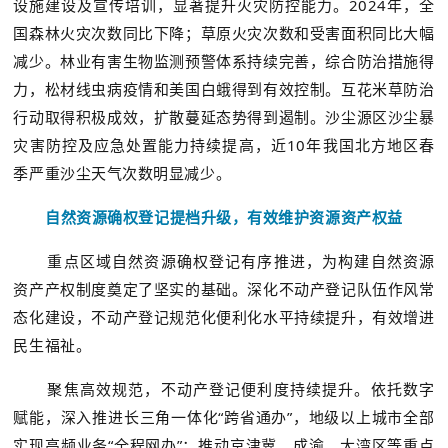
设施建设及宣传培训，显著提升火灾防控能力。2024年，全
国森林火灾次数同比下降；草原火灾次数和受害面积同比大幅
减少。林业有害生物监测预警体系持续完善，综合防治措施得
力，松材线虫病疫情和美国白蛾得到有效控制。互花米草防治
行动取得积极成效，扩散蔓延态势得到遏制。沙尘源区沙尘暴
灾害防控及应急处置能力持续提高，近10年我国北方地区春
季严重沙尘天气次数明显减少。
自然资源确权登记提档升级，有效维护资源资产权益
重点区域自然资源确权登记有序推进，为构建自然资源
资产产权制度奠定了坚实的基础。深化不动产登记队伍作风常
态化建设，不动产登记规范化便利化水平持续提升，有效增进
民生福祉。
聚焦高效规范，不动产登记便利度持续提升。依托数字
赋能，深入推进长三角一体化“跨省通办”，地级以上城市全部
实现高频业务“全程网办”；推动京津冀、成渝、大湾区等重点