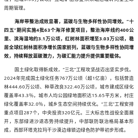
周期管理。
海岸带整治成效显著，蓝碳与生物多样性协同增效。“十
四五”期间实施4批63个海洋修复项目，整治海岸线约400公
里、滨海湿地约3.1万公顷，红树林面积增至3.03万公顷，稳
居全球红树林面积净增长国家前列，蓝碳与生物多样性协同增
效，持续释放蓝碳潜力，为碳汇能力提升提供重要载体。
国土绿化取得新成效，“三北”工程攻坚战迈出坚实步伐。
2024年完成国土绿化任务767万公顷（超1亿亩），包括营造
林444.60万公顷、种草改良322.40万公顷，城市建成区绿化
覆盖率43.3％，城市人均公园绿地面积达15.65平方米，村庄
绿化覆盖率32.0％，城乡生态空间持续优化。“三北”工程安排
重点项目287个，中央投资320亿元。三大标志性战役全面展
开，东部绿进沙退态势持续提升，中部联防联治格局基本形
成，西部环塔克拉玛干沙漠边缘锁边绿色防护带初步形成。