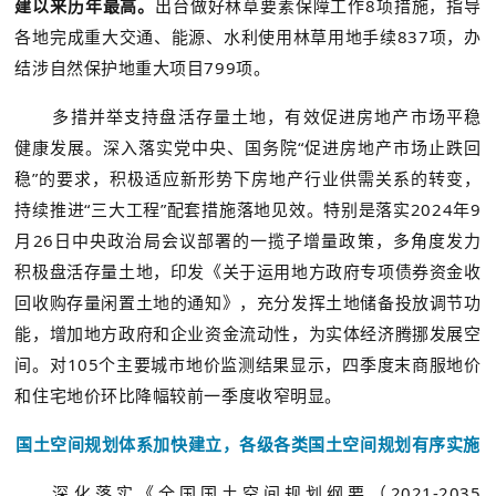
建以来历年最高。
出台做好林草要素保障工作8项措施，指导
各地完成重大交通、能源、水利使用林草用地手续837项，办
结涉自然保护地重大项目799项。
多措并举支持盘活存量土地，有效促进房地产市场平稳
健康发展。深入落实党中央、国务院“促进房地产市场止跌回
稳”的要求，积极适应新形势下房地产行业供需关系的转变，
持续推进“三大工程”配套措施落地见效。特别是落实2024年9
月26日中央政治局会议部署的一揽子增量政策，多角度发力
积极盘活存量土地，印发《关于运用地方政府专项债券资金收
回收购存量闲置土地的通知》，充分发挥土地储备投放调节功
能，增加地方政府和企业资金流动性，为实体经济腾挪发展空
间。对105个主要城市地价监测结果显示，四季度末商服地价
和住宅地价环比降幅较前一季度收窄明显。
国土空间规划体系加快建立，各级各类国土空间规划有序实施
深化落实《全国国土空间规划纲要（2021-2035