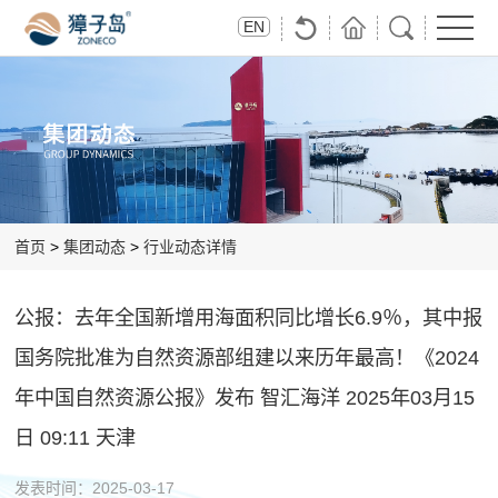
首
关
獐
集
投
党
联
EN
页
于
子
团
资
群
系
獐
岛
动
者
风
獐
子
出
态
关
采
子
岛
品
系
岛
首页
>
集团动态
>
行业动态详情
公报：去年全国新增用海面积同比增长6.9％，其中报
国务院批准为自然资源部组建以来历年最高！《2024
年中国自然资源公报》发布 智汇海洋 2025年03月15
日 09:11 天津
发表时间：
2025-03-17