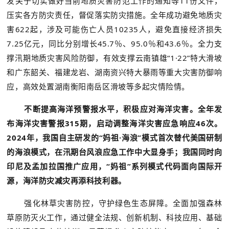
发关于切实做好当前地质灾害防范工作的通知等11份文件，
压实各方防灾责任，督促落实防灾措施。全年成功避免地质灾
害622起，涉及可能伤亡人员10235人，避免直接经济损失
7.25亿元，同比分别增长45.7％、95.0％和43.6％。全力支
撑汛期地质灾害风险防御，有效支撑云南镇雄“1·22”特大滑坡
和广东韶关、福建龙岩、湖南资兴特大暴雨等重大灾害防御响
应，高效处置湖南衡阳南岳区滑坡等多起灾情险情。
不断提高海洋预警报水平，积极应对海洋灾害。全年发
布海洋灾害警报315期，启动调整海洋灾害应急响应46次。
2024年，我国自主研发的“妈祖·海浪”模式首次替代美国研制
的海浪模式，在汛期台风浪应急工作中大显身手；我国同时向
印尼及孟加拉国推广应用，“妈祖”系列模式代码面向国际开
源，海洋防灾减灾再添科技利器。
强化林草灾害防控，守护绿色生态屏障。全面加强森林
草原防灭火工作，通过健全法规、创新机制、科技应用、基础