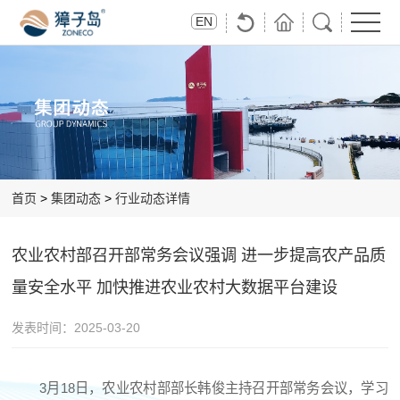
首
关
獐
集
投
党
联
EN
页
于
子
团
资
群
系
獐
岛
动
者
风
獐
子
出
态
关
采
子
岛
品
系
岛
首页
>
集团动态
>
行业动态详情
农业农村部召开部常务会议强调 进一步提高农产品质
量安全水平 加快推进农业农村大数据平台建设
发表时间：
2025-03-20
3月18日，农业农村部部长韩俊主持召开部常务会议，学习